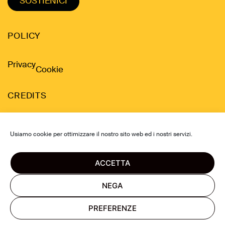
SOSTIENICI
POLICY
Privacy
Cookie
CREDITS
Design by Davide Parere
Usiamo cookie per ottimizzare il nostro sito web ed i nostri servizi.
Development by Dino Balliana
ACCETTA
NEGA
© 2021 Venice International Foundation
PREFERENZE