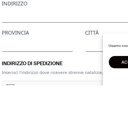
INDIRIZZO
PROVINCIA
CITTÀ
Usiamo cooki
AC
INDIRIZZO DI SPEDIZIONE
Inserisci l'indirizzo dove ricevere strenne natalizie, cataloghi, in
UTILIZZA LO STESSO INDIRIZZO DI FATTURAZIONE
HO LETTO E ACCETTO LA
PRIVACY POLICY
METODO DI PAGAMENTO